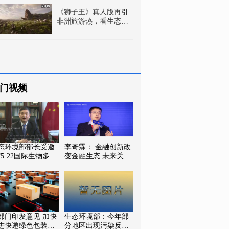
《狮子王》真人版再引
非洲旅游热，看生态旅
游发展的非洲经验
门视频
态环境部部长受邀
李奇霖： 金融创新改
“5·22国际生物多样
变金融生态 未来关注
日”发表视频讲话
改革
部门印发意见 加快
生态环境部：今年部
进快递绿色包装标
分地区出现污染反弹