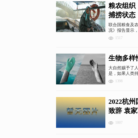
粮农组织
捕捞状态
联合国粮食及
况》报告显示
业鱼种开发水
1517
生物多样
大自然赐予了
是，如果人类
缔约方大会第二
1398
跟随此次大会
2022
致辞 袁
1007