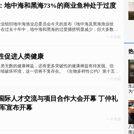
：地中海和黑海73%的商业鱼种处于过度
农业组织地中海渔业总委员会今天的发布《地中海及黑海渔业状
，在过去十年中，地中海和黑海的过度捕捞明显减少，但大多数商
平还远未达到可持续标准。
一个月前
热
性促进人类健康
人类无数的健康裨益，还有更多突破性的健康裨益有待发掘。但
持续破坏环境，这一切将不复存在。 《生物多样性公约》第十五次
阶段会议将于12月19日在加拿大蒙特利尔闭幕。本周末，让我们
一个月前
，了解人类的生存如何依赖于一个健康且繁荣的全球生态系统。
生
为
性
杭州国际人才交流与项目合作大会开幕 丁仲礼
家军宣布开幕
一个月前
八
推