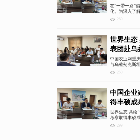
在“一带一路”
化。为深入了
269
世界生态
表团赴乌
中国农业网重庆
与乌兹别克斯
积极参与“一带
250
显著成果，成
遇，促进中乌
等省市直辖市
中国企业
市政府、帕斯
国企业投资促
得丰硕成
世界生态 共绘
考察取得丰硕
299