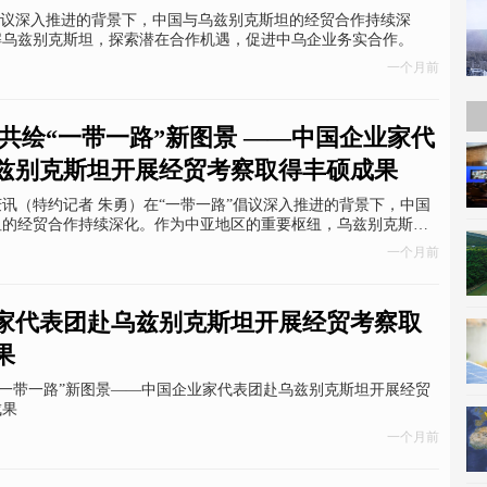
倡议深入推进的背景下，中国与乌兹别克斯坦的经贸合作持续深
解乌兹别克斯坦，探索潜在合作机遇，促进中乌企业务实合作。
一个月前
 共绘“一带一路”新图景 ——中国企业家代
兹别克斯坦开展经贸考察取得丰硕成果
讯（特约记者 朱勇）在“一带一路”倡议深入推进的背景下，中国
坦的经贸合作持续深化。作为中亚地区的重要枢纽，乌兹别克斯坦
一路”建设，与中国在政治互信、经贸往来、多边协作等领域取得
一个月前
为国际合作的典范。为深入了解乌兹别克斯坦，探索潜在合作机
企业务实合作。近日，来自北京、重庆、广东、江苏、山东、贵州
企事业单位代表一行人对乌兹别克斯坦撒马尔罕州政府、撒马尔罕
家代表团赴乌兹别克斯坦开展经贸考察取
特达尔戈姆区政府、乌兹别克斯坦国家经济议会、乌兹别克斯坦中
进局
果
“一带一路”新图景——中国企业家代表团赴乌兹别克斯坦开展经贸
成果
一个月前