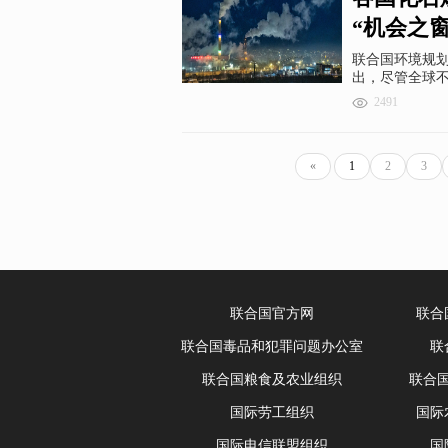
“机会之
联合国环境规划
出，尽管全球不
燃料总量仍旧比
2491
倍还多。
«
1
2
3
联合国官方网
联合
联合国毒品和犯罪问题办公室
联
联合国粮食及农业组织
联合
国际劳工组织
国际
国际电信联盟组织
国