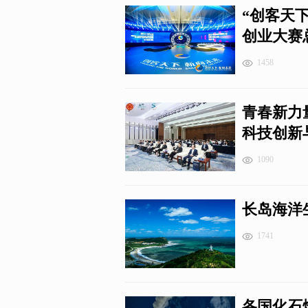
“创客天下
创业大赛
1458
青春新力量
科技创新
1090
长岛海洋
1741
各国化石