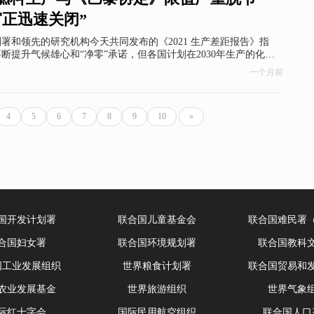
窗正迅速关闭”
署和领先的研究机构今天共同发布的《2021 生产差距报告》指
断提升气候雄心和“净零”承诺，但各国计划在2030年生产的化石
实现《巴黎协定》1.5°C温控目标所限定的化石燃料生产量高出一
一个月前
4
5
6
7
8
9
10
»
国开发计划署
联合国儿童基金会
联合国难民署
合国妇女署
联合国环境规划署
联合国教科
国工业发展组织
世界粮食计划署
联合国贸易和
农业发展基金
世界旅游组织
世界气象
际红十字会
国际民用航空组织
联合国人口