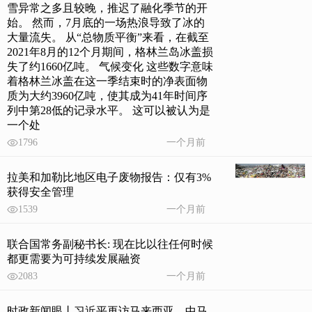
雪异常之多且较晚，推迟了融化季节的开
始。 然而，7月底的一场热浪导致了冰的
大量流失。 从“总物质平衡”来看，在截至
2021年8月的12个月期间，格林兰岛冰盖损
失了约1660亿吨。 气候变化 这些数字意味
着格林兰冰盖在这一季结束时的净表面物
质为大约3960亿吨，使其成为41年时间序
列中第28低的记录水平。 这可以被认为是
一个处
1796
一个月前
拉美和加勒比地区电子废物报告：仅有3%
获得安全管理
1539
一个月前
联合国常务副秘书长: 现在比以往任何时候
都更需要为可持续发展融资
2083
一个月前
时政新闻眼丨习近平再访马来西亚，中马