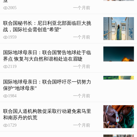
业”
2005
一个月前
联合国秘书长：尼日利亚北部面临巨大挑
战，国际社会需创造“希望”
1959
一个月前
国际地球母亲日：联合国警告地球处于临
界点 恢复与大自然和谐相处迫在眉睫
2119
一个月前
国际地球母亲日：联合国呼吁尽一切努力
保护“地球母亲”
1984
一个月前
联合国人道机构敦促采取行动避免索马里
和南苏丹的饥荒
1729
一个月前