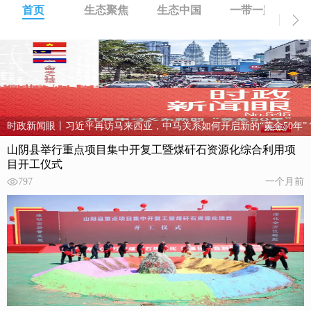
首页
生态聚焦
生态中国
一带一路
保护中国丰富的自然资源
山阴县举行重点项目集中开复工暨煤矸石资源化综合利用项
目开工仪式
797
一个月前