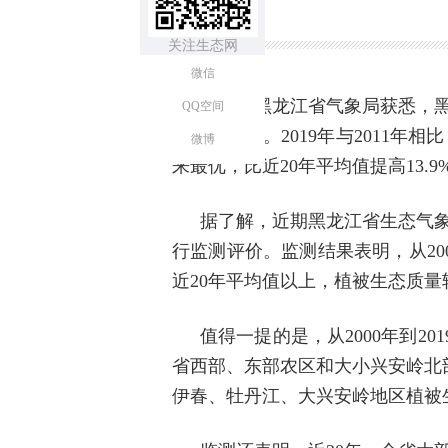
关注生态网
微信
记者从黑龙江省气象局获悉，黑
QQ空间
善尤为明显。2019年与2011年
微博
来最优，比近20年平均值提高13.9%
据了解，近期黑龙江省生态气象
行监测评价。监测结果表明，从20
近20年平均值以上，植被生态质量转
值得一提的是，从2000年到2
省西部、东部农区和大小兴安岭北
伊春、牡丹江、大兴安岭地区植被