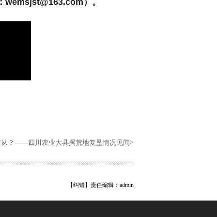
jst@163.com）。
>
何从？——四川农业大县撂荒地复垦情况见闻
【纠错】
责任编辑：admin