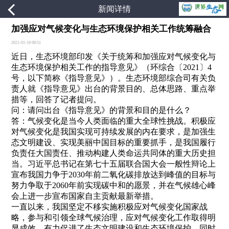
新闻详情
加强应对气候变化与生态环境保护相关工作统筹融合
2021-01-19 09:51
近日，生态环境部印发《关于统筹和加强应对气候变化与
生态环境保护相关工作的指导意见》（环综合〔2021〕4
号，以下简称《指导意见》）。生态环境部综合司有关负
责人就《指导意见》出台的背景目的、总体思路、重点举
措等，回答了记者提问。
问：请问出台《指导意见》的背景和目的是什么？
答：气候变化是当今人类面临的重大全球性挑战。积极应
对气候变化是我国实现可持续发展的内在要求，是加强生
态文明建设、实现美丽中国目标的重要抓手，是我国履行
负责任大国责任、推动构建人类命运共同体的重大历史担
当。习近平总书记在第七十五届联合国大会一般性辩论上
宣布我国力争于2030年前二氧化碳排放达到峰值的目标与
努力争取于2060年前实现碳中和的愿景，并在气候雄心峰
会上进一步宣布国家自主贡献最新举措。
一直以来，我国坚定不移实施积极应对气候变化国家战
略，参与和引领全球气候治理，应对气候变化工作取得明
显成效，有力促进了生态文明建设和生态环境保护。同时