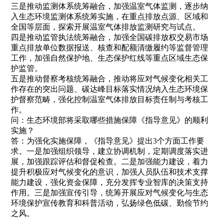
三是推动监测体系统筹融合，加强温室气体监测，逐步纳
入生态环境监测体系统筹实施，在重点排放点源、区域和
全国等层面，探索开展温室气体排放监测研究与试点。
四是推动监管执法统筹融合，加强全国碳排放权交易市场
重点排放单位数据报送、核查和配额清缴履约等监督管理
工作，加强自然保护地、生态保护红线等重点区域生态保
护监管。
五是推动督察考核统筹融合，推动将应对气候变化相关工
作存在的突出问题、碳达峰目标落实情况纳入生态环境保
护督察范畴，强化控制温室气体排放目标责任制与考核工
作。
问：生态环境部将采取哪些措施保障《指导意见》的顺利
实施？
答：为强化实施保障，《指导意见》提出3个方面工作要
求。一是加强组织领导，建立协调机制，定期调度落实进
展，加强跟踪评估和督促检查。二是加强能力建设，着力
提升积极应对气候变化的意识，加强人员队伍和技术支撑
能力建设，强化资金保障，充分发挥专业智库的决策支持
作用。三是加强宣传引导，统筹开展应对气候变化与生态
环境保护宣传教育和科普活动，弘扬绿色低碳、勤俭节约
之风。