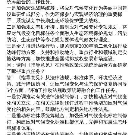
统筹融合的工作任务。
一是加强宏观战略统筹，将应对气候变化作为美丽中国建
设重要组成部分，作为环保参与宏观经济治理的重要抓
手，系统谋划中长期生态环境保护重大战略。
二是加强规划有机衔接，编制应对气候变化专项规划，将
应对气候变化目标任务全面融入生态环境保护规划，污染
防治、生态保护等专项规划要体现气候友好理念。
三是全力推进达峰行动，抓紧制定2030年前二氧化碳排放
达峰行动方案，支持和推动地方、重点行业和领域制定实
施达峰方案，加快推进全国碳排放权交易市场建设。
问：请问《指导意见》在推动政策法规统筹融合方面确定
了哪些重点任务？
答：《指导意见》从法律法规、标准体系、环境经济政
策、减污降碳协同、适应气候变化与生态保护修复协同等
5个方面，明确了推动法规政策统筹融合的工作任务。
一是协调推动有关法律法规制修订，加快推动应对气候变
化相关立法，在相关法律制修订过程中推动增加应对气候
变化的相关内容，鼓励地方制定相关地方性法规。
二是推动标准体系统筹融合，加强应对气候变化标准制修
订，构建应对气候变化标准框架体系，完善和拓展生态环
境标准体系。
三是推动环境经济政策统筹融合，加快形成积极应对气候