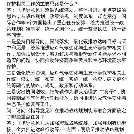
保护相关工作的主要思路是什么？
答：《指导意见》遵循系统谋划、整体推进、重点突破的
思路，从战略规划、政策法规、制度体系、试点示范、国
际合作等5个方面提出了重点任务安排，着力推进统一政
策规划标准制定、统一监测评估、统一监督执法、统一督
察问责。
一是坚持目标导向。围绕落实二氧化碳排放达峰目标与碳
中和愿景，统筹推进应对气候变化与生态环境保护相关工
作，加强顶层设计，着力解决与新形势新任务新要求不相
适应的问题，协同推动经济高质量发展和生态环境高水平
保护。
二是强化统筹协调。应对气候变化与生态环境保护相关工
作统一谋划、统一布置、统一实施、统一检查，建立健全
统筹融合的战略、规划、政策和行动体系。
三是突出协同增效。把降碳作为源头治理的“牛鼻子”，协
同控制温室气体与污染物排放，协同推进适应气候变化与
生态保护修复等工作。
问：请问《指导意见》在推动战略规划统筹融合方面确定
了哪些重点任务？
答：《指导意见》从加强宏观战略统筹、加强规划有机衔
接、全力推进达峰行动等3个方面，明确了推动战略规划