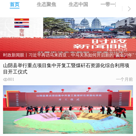
首页
生态聚焦
生态中国
一带一路
时政新闻眼丨习近平再访马来西亚，中马关系如何开启新的“黄金50年”
山阴县举行重点项目集中开复工暨煤矸石资源化综合利用项
目开工仪式
801
一个月前