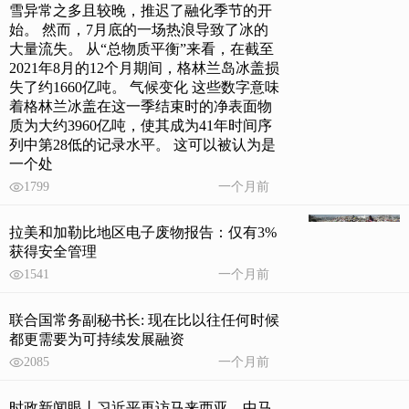
雪异常之多且较晚，推迟了融化季节的开
始。 然而，7月底的一场热浪导致了冰的
大量流失。 从“总物质平衡”来看，在截至
2021年8月的12个月期间，格林兰岛冰盖损
失了约1660亿吨。 气候变化 这些数字意味
着格林兰冰盖在这一季结束时的净表面物
质为大约3960亿吨，使其成为41年时间序
列中第28低的记录水平。 这可以被认为是
一个处
1799
一个月前
拉美和加勒比地区电子废物报告：仅有3%
获得安全管理
1541
一个月前
联合国常务副秘书长: 现在比以往任何时候
都更需要为可持续发展融资
2085
一个月前
时政新闻眼丨习近平再访马来西亚，中马