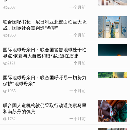
业”
2007
一个月前
联合国秘书长：尼日利亚北部面临巨大挑
战，国际社会需创造“希望”
1960
一个月前
国际地球母亲日：联合国警告地球处于临
界点 恢复与大自然和谐相处迫在眉睫
2121
一个月前
国际地球母亲日：联合国呼吁尽一切努力
保护“地球母亲”
1985
一个月前
联合国人道机构敦促采取行动避免索马里
和南苏丹的饥荒
1732
一个月前